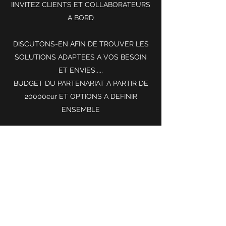
IINVITEZ CLIENTS ET COLLABORATEURS
A BORD
DISCUTONS-EN AFIN DE TROUVER LES
SOLUTIONS ADAPTEES A VOS BESOIN
ET ENVIES.....
BUDGET DU PARTENARIAT A PARTIR DE
20000eur ET OPTIONS A DEFINIR
ENSEMBLE
Contactez nous au 06.12.84.07.03
LOCATION Voilier Marseille